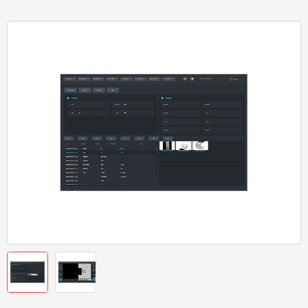
产品中心
邮箱
PRODUCTS
marketing@flytech-image.com
service@flytech-image.com
联系方式
地址：江苏省常州市武进区牛塘镇虹西路180号2号楼五层
CONTACT INFO
立即联系我们