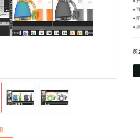
●
●
●
●
所
绍