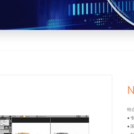
特
●
●