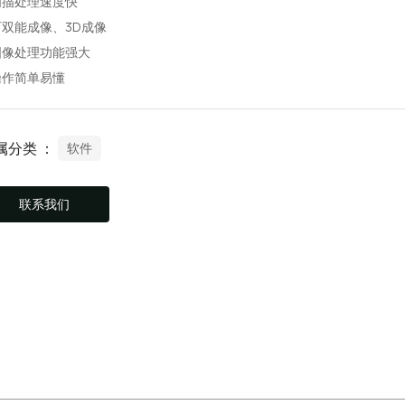
 扫描处理速度快
 可双能成像、3D成像
 图像处理功能强大
 操作简单易懂
属分类 ：
软件
联系我们